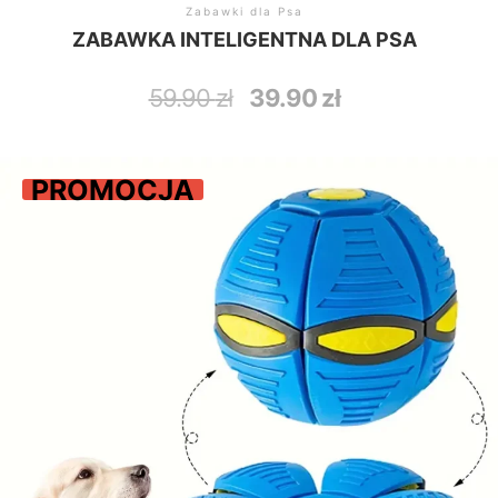
Zabawki dla Psa
ZABAWKA INTELIGENTNA DLA PSA
Pierwotna
Aktualna
59.90
zł
39.90
zł
cena
cena
wynosiła:
wynosi:
59.90 zł.
39.90 zł.
PROMOCJA