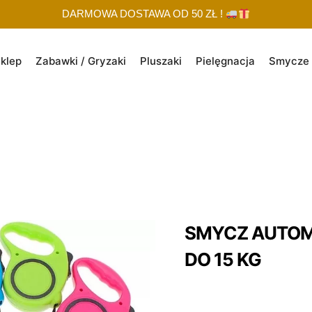
DARMOWA DOSTAWA OD 50 ZŁ !
klep
Zabawki / Gryzaki
Pluszaki
Pielęgnacja
Smycze 
SMYCZ AUTOM
DO 15 KG