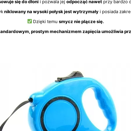
owuje się do dłoni
i pozwala jej
odpocząć nawet
przy bardzo d
yk
niklowany na wysoki połysk jest wytrzymały
i posiada zakr
Dzięki temu
smycz nie plącze się.
standardowym, prostym mechanizmem zapięcia umożliwia prz