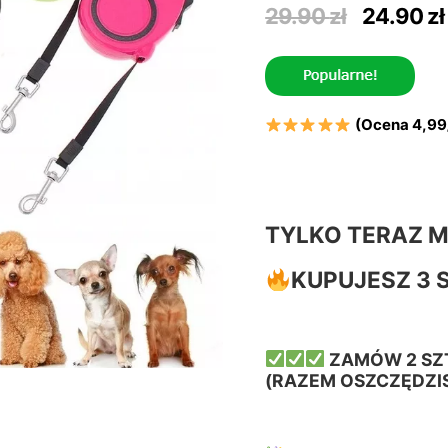
Pierwo
29.90
zł
24.90
zł
cena
wynosi
29.90 z
(Ocena 4,99
TYLKO TERAZ M
KUPUJES
Z 3 
ZAMÓW 2 SZT
(RAZEM OSZCZĘDZIS