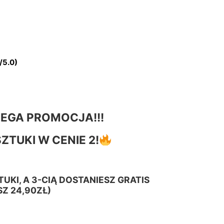
tna
Aktualna
cena
ła:
wynosi:
ł.
24.90 zł.
/5.0)
EGA PROMOCJA!!!
SZTUKI
W CENIE 2!
UKI, A 3-CIĄ DOSTANIESZ GRATIS
Z 24,90ZŁ)