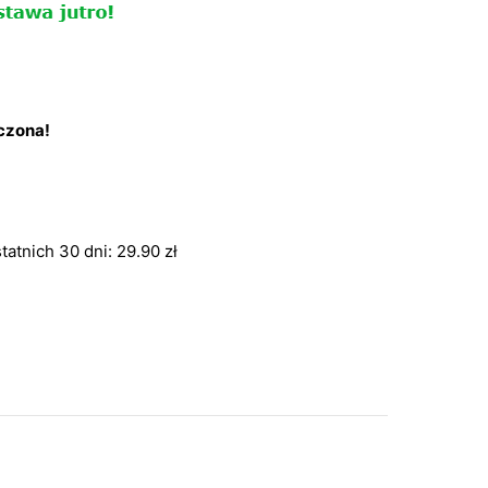
iczona!
tatnich 30 dni:
29.90
zł