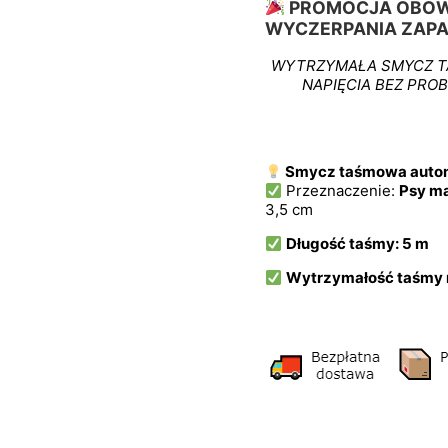
PROMOCJA OBOW
WYC
Z
ERPANIA
Z
AP
WYTRZYMAŁA SMYCZ T
NAPIĘCIA BEZ PRO
Smycz taśmowa autom
Przeznaczenie:
Psy ma
3,5 cm
Długość taśmy: 5 m
W
ytrzymałość taśmy 