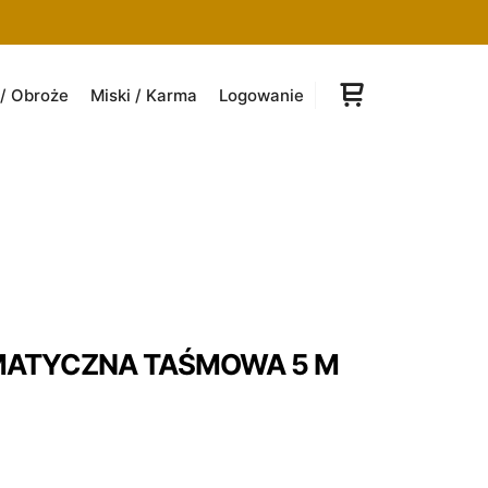
/ Obroże
Miski / Karma
Logowanie
Panel boczn
ATYCZNA TAŚMOWA 5 M