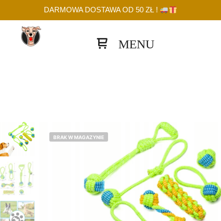
DARMOWA DOSTAWA OD 50 ZŁ !
Panel boczny sklepu
BRAK W MAGAZYNIE