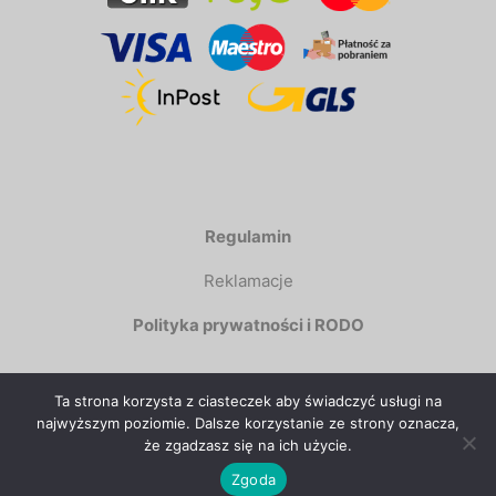
Regulamin
Reklamacje
Polityka prywatności i RODO
Ta strona korzysta z ciasteczek aby świadczyć usługi na
najwyższym poziomie. Dalsze korzystanie ze strony oznacza,
że zgadzasz się na ich użycie.
Copyright © 2025 by PsieZabawki.pl. Wszystkie
Zgoda
prawa zastrzeżone.