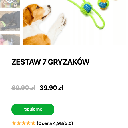
ZESTAW 7 GRYZAKÓW
Pierwotna
Aktualna
69.90
zł
39.90
zł
cena
cena
wynosiła:
wynosi:
69.90 zł.
39.90 zł.
(Ocena 4,98/5.0)